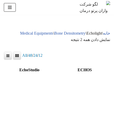
پرش
به
محتوا
خانه
\
Echolight
\
Bone Densitometry
\
Medical Equipments
نمایش دادن همه 2 نتیجه
All
/
48
/
24
/
12
EchoStudio
ECHOS