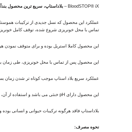
BloodSTOP® iX –
بلاداستاپ، سریع ترین محصول بندآ
تماس با محل خونریزی شروع شده، توقف کامل خونریزی طی 1 الی 2 دقیقه انجام می پذیرد، سپس در بازه زمانی 2 الی 5 دقیقه هموستاز کا
این محصول کاملا استریل بوده و برای متوقف نمودن 
این محصول پس از تماس با محل خونریزی، طی زمان بسیا
عملکرد سریع بلاد استاپ موجب کوتاه تر شدن زمان بس
این محصول دارای pH خنثی می باشد و استفاده از آن، هیچگونه سوزش و حساسیت را در پی نخواهد داشت.
بلاداستاپ فاقد هرگونه ترکیبات حیوانی و انسانی بوده و 
نحوه مصرف: