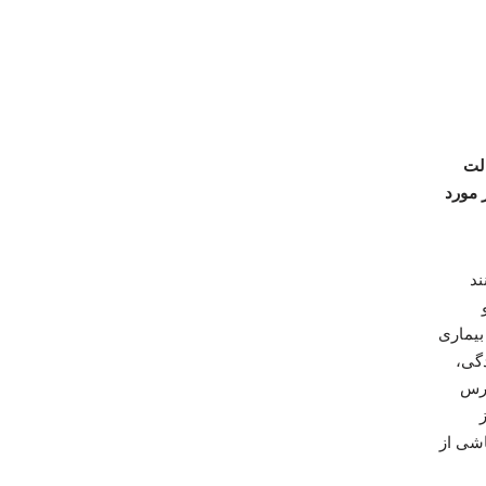
لت
 مورد
ند
بیماری
دگی،
ترس
اشی از