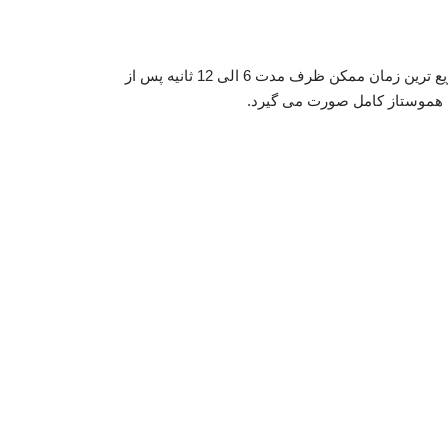
عملکرد این محصول که نسل جدیدی از ترکیبات هموستاتیک و تهیه شده از سلولز کاملا طبیعی (100 درصد کتان) می باشد، در سریع ترین زمان ممکن ظرف مدت 6 الی 12 ثانیه پس از