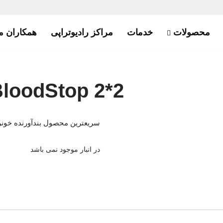
محصولات
خدمات
مراکز رادیوتراپی
همکاران م
loodStop 2*2
سریعترین محصول بندآورنده خونر
در انبار موجود نمی باشد